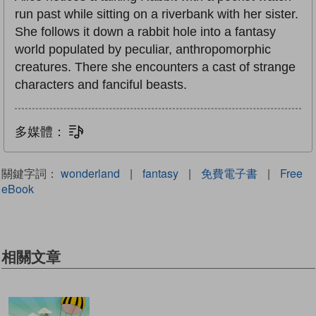
run past while sitting on a riverbank with her sister.
She follows it down a rabbit hole into a fantasy
world populated by peculiar, anthropomorphic
creatures. There she encounters a cast of strange
characters and fanciful beasts.
多媒體：
文字同步朗讀
關鍵字詞：
wonderland
|
fantasy
|
免費電子書
|
Free
eBook
相關文章