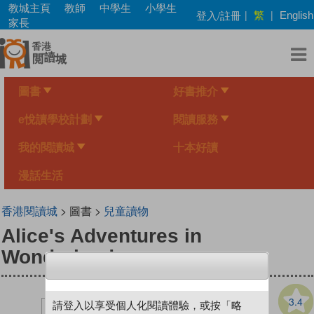
Skip
教城主頁
教師
中學生
小學生
繁
登入/註冊
|
|
English
to
家長
main
content
圖書
好書推介
e悅讀學校計劃
閱讀服務
我的閱讀城
十本好讀
漫話生活
香港閱讀城
> 圖書 >
兒童讀物
Alice's Adventures in
Wonderland
3.4
請登入以享受個人化閱讀體驗，或按「略