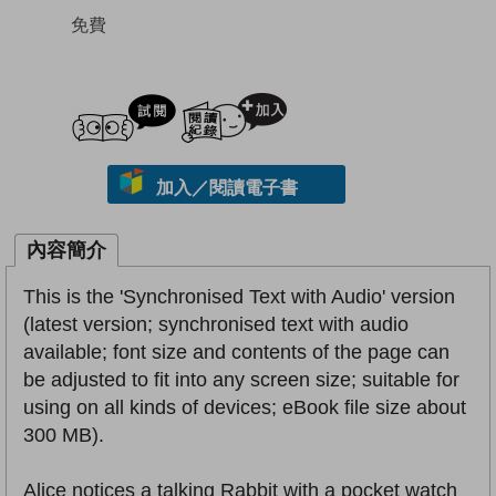
免費
試閲
加入閱讀紀錄
加入／閱讀電子書
內容簡介
This is the 'Synchronised Text with Audio' version
(latest version; synchronised text with audio
available; font size and contents of the page can
be adjusted to fit into any screen size; suitable for
using on all kinds of devices; eBook file size about
300 MB).
Alice notices a talking Rabbit with a pocket watch