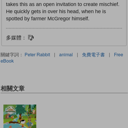
takes this as an open invitation to create mischief.
He quickly gets in over his head, when he is
spotted by farmer McGregor himself.
多媒體：
文字同步朗讀
關鍵字詞：
Peter Rabbit
|
animal
|
免費電子書
|
Free
eBook
相關文章