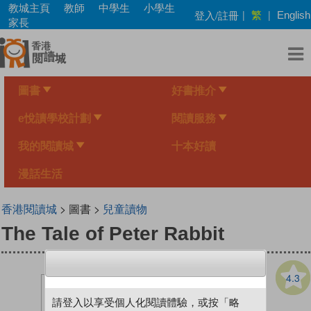
Skip
教城主頁
教師
中學生
小學生
繁
登入/註冊
|
|
English
to
家長
main
content
圖書
好書推介
e悅讀學校計劃
閱讀服務
我的閱讀城
十本好讀
漫話生活
香港閱讀城
> 圖書 >
兒童讀物
The Tale of Peter Rabbit
4.3
請登入以享受個人化閱讀體驗，或按「略