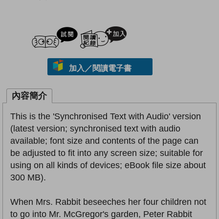
試閲
加入閱讀紀錄
加入／閱讀電子書
內容簡介
This is the 'Synchronised Text with Audio' version
(latest version; synchronised text with audio
available; font size and contents of the page can
be adjusted to fit into any screen size; suitable for
using on all kinds of devices; eBook file size about
300 MB).
When Mrs. Rabbit beseeches her four children not
to go into Mr. McGregor's garden, Peter Rabbit