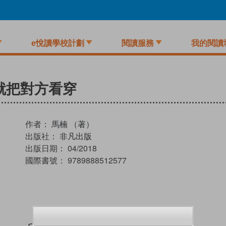
e悅讀學校計劃
閱讀服務
我的閱讀
就把對方看穿
作者：
馬楠 （著）
出版社：
非凡出版
出版日期：
04/2018
國際書號：
9789888512577
試閲
加入閱讀紀錄