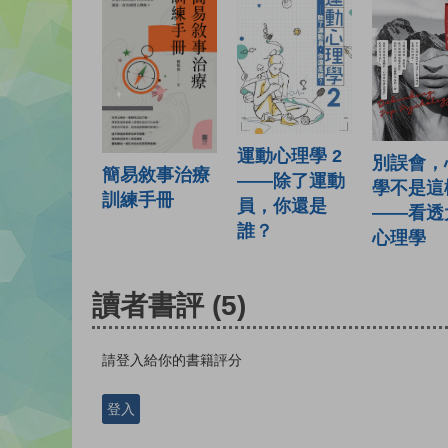
運動心理學 2
別誤會，
簡易敘事治療
——除了運動
學不是這
訓練手冊
員，你還是
——看透
誰？
心理學
讀者書評
(5)
請登入給你的書籍評分
登入