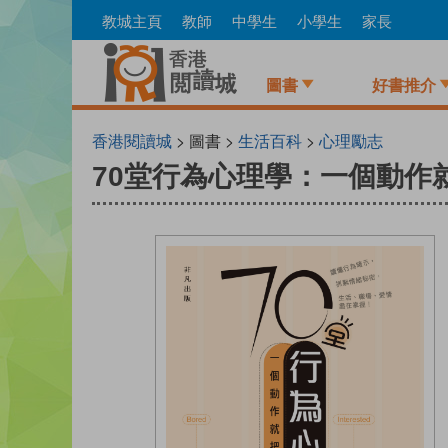
Skip
教城主頁
教師
中學生
小學生
家長
to
main
content
圖書
好書推介
香港閱讀城
> 圖書 >
生活百科
>
心理勵志
70堂行為心理學：一個動作