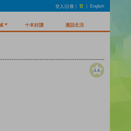
繁
登入/註冊
|
|
English
城
十本好讀
漫話生活
3.8