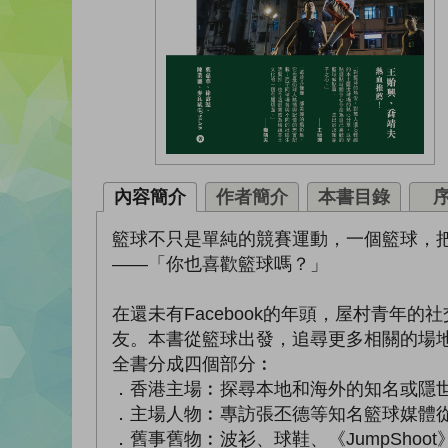
內容簡介
作者簡介
本書目錄
籃球不只是單純的競賽運動，一個籃球，
——「你也喜歡籃球嗎？」
在還未有Facebook的年頭，屋村青
友。本書從籃球出發，追尋更多相關的場
全書分成四個部分︰
．香港主場︰探尋本地和海外的知名或隱
．主場人物︰專訪張丕德等知名籃球媒體從
．舊事舊物︰波衫、球鞋、《JumpSho