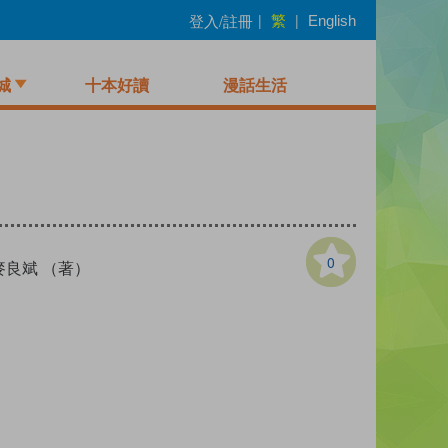
繁
登入/註冊
|
|
English
城
十本好讀
漫話生活
0
麥良斌 （著）