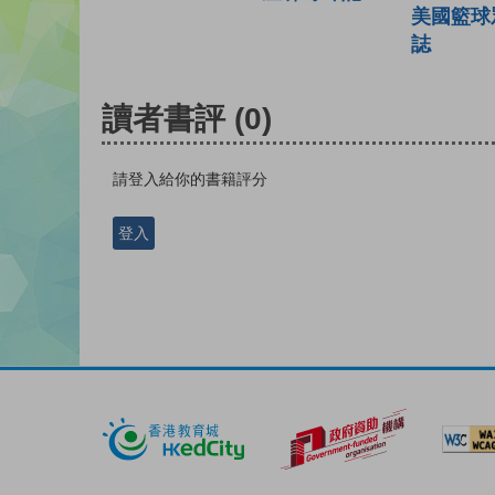
美國籃球
誌
讀者書評
(0)
請登入給你的書籍評分
登入