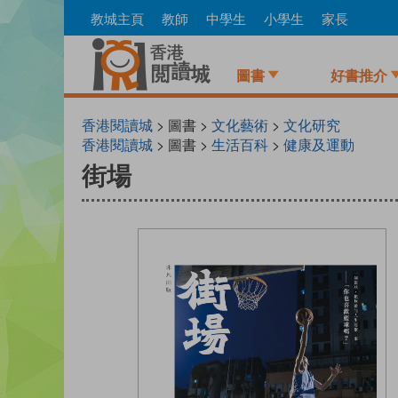
Skip
教城主頁
教師
中學生
小學生
家長
to
main
content
圖書
好書推介
香港閱讀城
> 圖書 >
文化藝術
>
文化研究
香港閱讀城
> 圖書 >
生活百科
>
健康及運動
街場