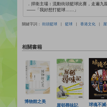
．捍衛主場︰流動街頭籃球比賽，走遍九龍新
——「我好想打籃球……」
關鍵字詞：
街頭籃球
|
籃球
|
香港文化
|
屋
相關書籍
博物館之美
球魂不滅
屋邨尋味記