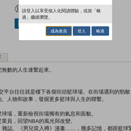
試閲
加入閱讀紀錄
請登入以享受個人化閱讀體驗，或按「略
過」繼續瀏覽。
借閱實體書
成為會員
登入
略過
序
把無數的人生連繫起來。
年的社交平台往往就是樓下各個街頭籃球場。在街場遇到的勁
地、人物和故事，發掘更多籃球與人生的聯繫。
世球場，重新檢視街場獨有的氣息和面貌。
業員，回望NBA的風光與改變。
ot》雜誌、《男兒當入樽》漫畫……，幾多記憶，都跟籃球