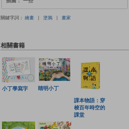
插圖：
一些
關鍵字詞：
繪畫
|
塗鴉
|
畫家
相關書籍
睛明小丁
小丁學寫字
課本物語：穿
梭百年時空的
課堂