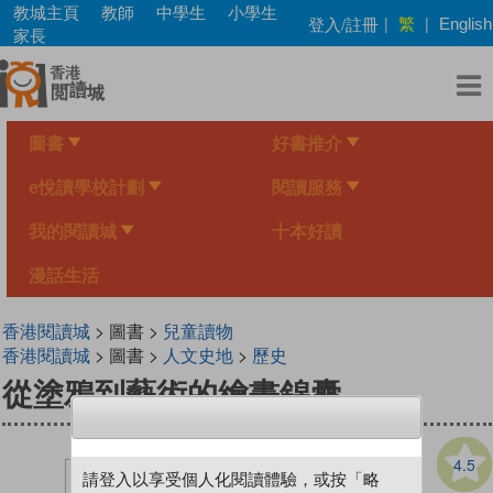
Skip
教城主頁
教師
中學生
小學生
繁
登入/註冊
|
|
English
to
家長
main
content
圖書
好書推介
e悅讀學校計劃
閱讀服務
我的閱讀城
十本好讀
漫話生活
香港閱讀城
> 圖書 >
兒童讀物
香港閱讀城
> 圖書 >
人文史地
>
歷史
從塗鴉到藝術的繪畫錦囊
4.5
請登入以享受個人化閱讀體驗，或按「略