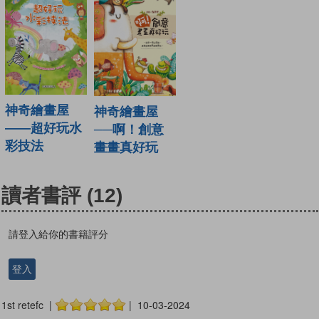
神奇繪畫屋
神奇繪畫屋
——超好玩水
──啊！創意
彩技法
畫畫真好玩
讀者書評
(12)
請登入給你的書籍評分
登入
1st retefc |
| 10-03-2024