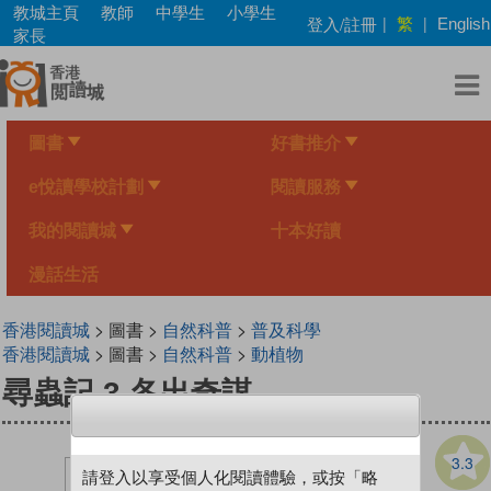
Skip
教城主頁
教師
中學生
小學生
繁
登入/註冊
|
|
English
to
家長
main
content
圖書
好書推介
e悅讀學校計劃
閱讀服務
我的閱讀城
十本好讀
漫話生活
香港閱讀城
> 圖書 >
自然科普
>
普及科學
香港閱讀城
> 圖書 >
自然科普
>
動植物
尋蟲記 3 各出奇謀
3.3
請登入以享受個人化閱讀體驗，或按「略