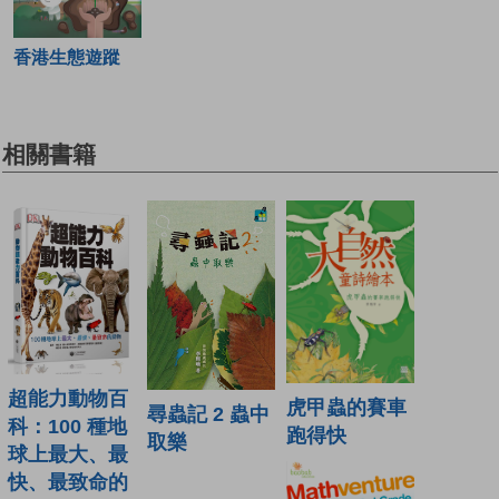
香港生態遊蹤
相關書籍
超能力動物百
虎甲蟲的賽車
尋蟲記 2 蟲中
科：100 種地
跑得快
取樂
球上最大、最
快、最致命的