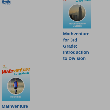
動物
Mathventure
for 3rd
Grade:
Introduction
to Division
Mathventure