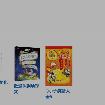
文化
歡迎你到地球
Q小子笑話大
來
全8