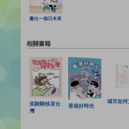
畫出一個日本來
相關書籍
城市如何
笑騎騎移居台
香港好時光
灣