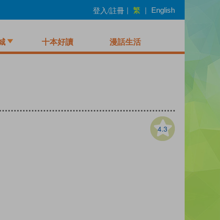
繁
登入/註冊
|
|
English
城
十本好讀
漫話生活
4.3