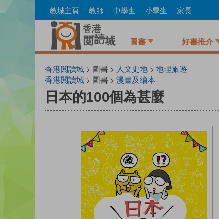
Skip
教城主頁
教師
中學生
小學生
家長
to
main
content
圖書
好書推介
香港閱讀城
> 圖書 >
人文史地
>
地理旅遊
香港閱讀城
> 圖書 >
漫畫及繪本
日本的100個為甚麼