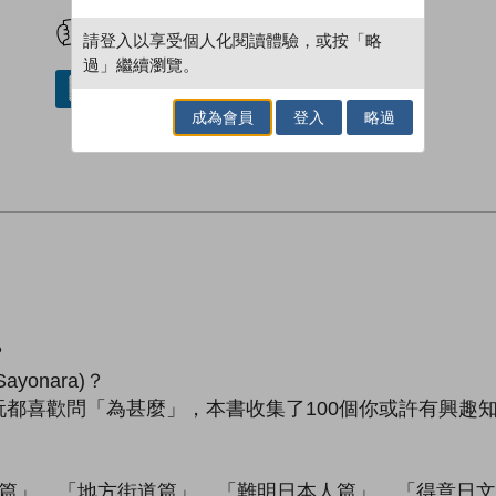
試閲
加入閱讀紀錄
請登入以享受個人化閱讀體驗，或按「略
過」繼續瀏覽。
借閱實體書
成為會員
登入
略過
？
nara)？
喜歡問「為甚麼」，本書收集了100個你或許有興趣知
」、「地方街道篇」、「難明日本人篇」、「得意日文