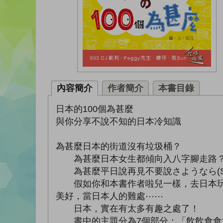
內容簡介
作者簡介
本書目錄
日本的100個為甚麼
與你分享不說不知的日本冷知識
為甚麼日本的街道沒有垃圾桶？
為甚麼日本女生都傾向入八字腳走路
為甚麼平日說再見不要說さようなら(Sayo
假如你和本書作者啦兒一樣，去日本玩都
美好，當日本人的難處⋯⋯
日本，實在有太多有趣之處了！
書中的主題分為7個部分：「飲飲食食篇