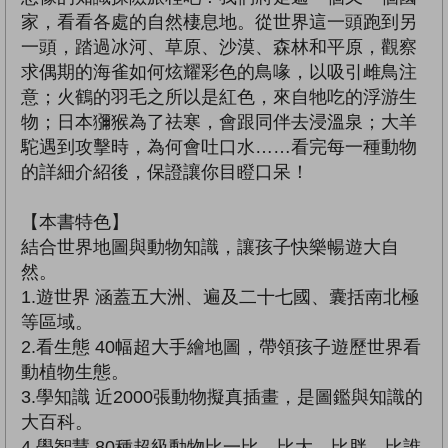
家，看看各處的自然棲息地。從世界這一頭跑到另
一頭，踏過冰河、草原、沙漠、森林和平原，觀察
求偶期的海雀如何炫耀彩色的鳥喙，以吸引雌鳥注
意；火鶴的羽毛之所以是紅色，來自牠吃的浮游生
物；日本獼猴為了祛寒，會跟同伴去浸溫泉；大羊
駝遇到攻擊時，為何會吐口水……看完每一種動物
的詳細介紹後，保證讓你目瞪口呆！
【本書特色】
結合世界地圖與動物知識，讓孩子快樂暢遊大自
然。
1.遊世界 涵蓋五大洲、遍及二十七國、囊括南北極
等區域。
2.看生態 40幅超大手繪地圖，帶領孩子遊歷世界看
動植物生態。
3.學知識 近2000張動物擬真插畫，是圖鑑與知識的
大百科。
4.學智慧 80種超級動物比一比，比大、比胖、比誰