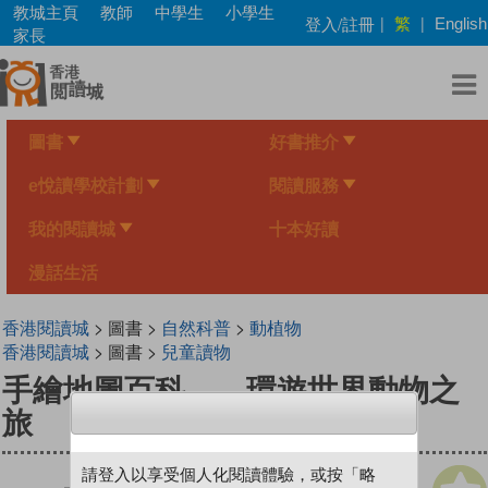
Skip
教城主頁
教師
中學生
小學生
繁
登入/註冊
|
|
English
to
家長
main
content
圖書
好書推介
e悅讀學校計劃
閱讀服務
我的閱讀城
十本好讀
漫話生活
香港閱讀城
> 圖書 >
自然科普
>
動植物
香港閱讀城
> 圖書 >
兒童讀物
手繪地圖百科——環遊世界動物之
旅
請登入以享受個人化閱讀體驗，或按「略