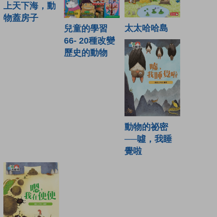
上天下海，動
物蓋房子
太太哈哈島
兒童的學習
66- 20種改變
歷史的動物
動物的祕密
──噓，我睡
覺啦