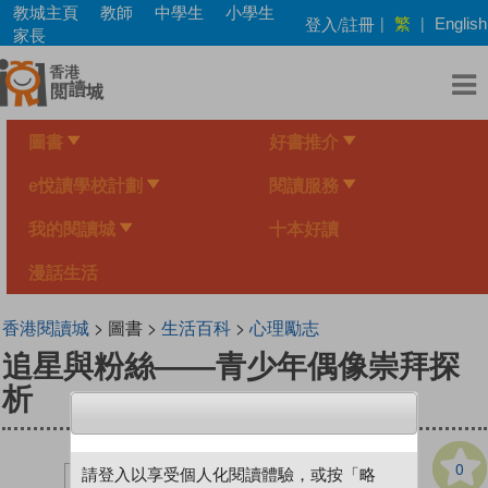
Skip
教城主頁
教師
中學生
小學生
繁
登入/註冊
|
|
English
to
家長
main
content
圖書
好書推介
e悅讀學校計劃
閱讀服務
我的閱讀城
十本好讀
漫話生活
香港閱讀城
> 圖書 >
生活百科
>
心理勵志
追星與粉絲——青少年偶像崇拜探
析
0
請登入以享受個人化閱讀體驗，或按「略