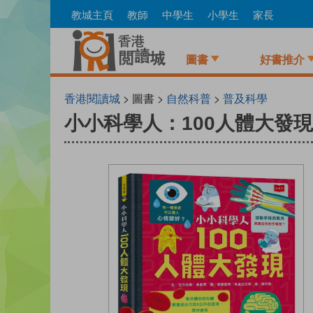
Skip
教城主頁
教師
中學生
小學生
家長
to
main
content
圖書
好書推介
香港閱讀城
> 圖書 >
自然科普
>
普及科學
小小科學人：100人體大發現