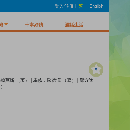
繁
登入/註冊
|
|
English
城
十本好讀
漫話生活
5
爾莫斯 （著）
|
馬修．歐德漢 （著）
|
鄭方逸
圖）