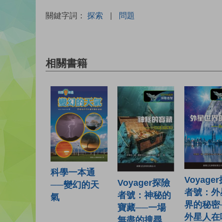
關鍵字詞：
探索
|
問題
相關書籍
科學一本通
Voyage
Voyager探險
──變幻的天
者號：外
者號：神秘的
氣
界的秘密
寶藏──一場
外星人在
無盡的搜尋