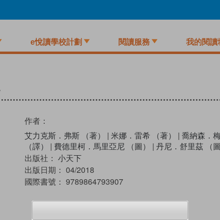
e悅讀學校計劃
閱讀服務
我的閱讀
作者：
艾力克斯．弗斯 （著）
|
米娜．雷希 （著）
|
喬納森．梅
（譯）
|
費德里柯．馬里亞尼 （圖）
|
丹尼．舒里茲 （
出版社：
小天下
出版日期：
04/2018
國際書號：
9789864793907