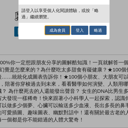
加入閱讀紀錄
請登入以享受個人化閱讀體驗，或按「略
過」繼續瀏覽。
成為會員
登入
略過
借閱實體書
100%你一定想跟朋友分享的圖解酷知識！一頁就解答一
幻覺是怎麼來的？為什麼吃太多甜食有礙健康？★100
……統統化成圖表告訴你！★100個小朋友、大朋友可
人，陪著你穿梭過去到未來，看看醫學如何演變、人類用
？ 為什麼死去的人還能發出聲音？ 女生的DNA比男生多
宙大發現一樣稀奇！快來跟著小小科學人一起探索，認識
可以做多少個夢、心臟可以輸送多少血液、長出多長的鼻
的可愛插圖、趣味圖表、幽默對話中！還有關於最古老的
每一個都是你不能錯過的人體大驚奇！