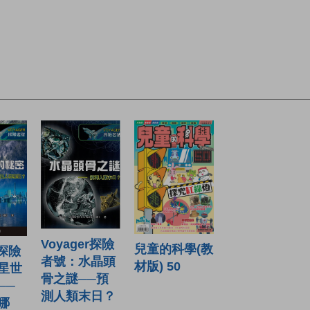
Voyager探險
兒童的科學(教
r探險
者號：水晶頭
材版) 50
星世
骨之謎──預
──
測人類末日？
哪