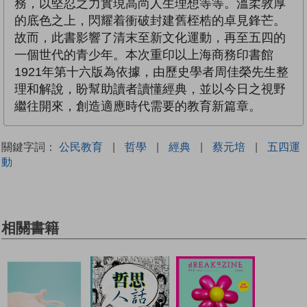
務，以堅忍之力實現高尚人生理想等等。溫柔敦厚
的底色之上，閃耀着衝破封建舊桎梏的卓見鋒芒。
故而，此書影響了清末至新文化運動，再至五四的
一個世代的青少年。本次重印以上海商務印書館
1921年第十六版為依據，由歷史學者周佳榮先生整
理和解說，盼幫助讀者讀懂經典，並以今日之視野
繼往開來，創造適應時代需要的教育新篇章。
關鍵字詞：
公民教育
|
哲學
|
經典
|
蔡元培
|
五四運
動
相關書籍