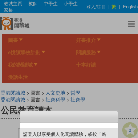
Skip
教城主頁
教師
中學生
小學生
繁
登入/註冊
|
|
English
to
家長
main
content
圖書
好書推介
e悅讀學校計劃
閱讀服務
我的閱讀城
十本好讀
漫話生活
香港閱讀城
> 圖書 >
人文史地
>
哲學
香港閱讀城
> 圖書 >
社會科學
>
社會學
公民教育讀本
0
請登入以享受個人化閱讀體驗，或按「略