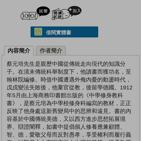
試閲
加入閱讀紀錄
借閱實體書
內容簡介
作者簡介
蔡元培先生是親歷中國從傳統走向現代的知識分
子。在清末傳統科舉制度下，他讀書而獲功名，至
翰林院編修。時值中國遭遇外侮內憂的動盪時代，
戊戌變法失敗後，他棄官從教，後留學德國。1912
年5月由上海商務印書館出版的《中學修身教科
書》，是蔡元培為中學校修身科編寫的教材，正正
反映了他身處這新舊變局中的思辨和遠見。書的內
容基於中國傳統美德，又以西方進步思想拓展境
界、辯證闡釋，如書中提倡個人修養應兼顧體、
智、德，愛敬父母而反對愚孝，享受權利而履行義