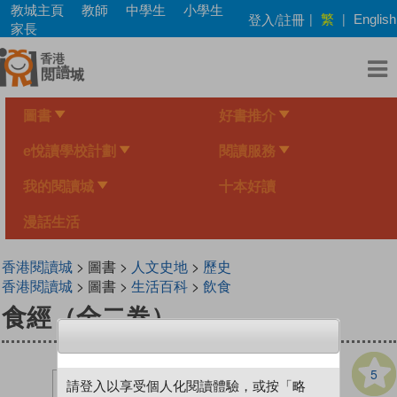
Skip
教城主頁
教師
中學生
小學生
繁
登入/註冊
|
|
English
to
家長
main
content
圖書
好書推介
e悅讀學校計劃
閱讀服務
我的閱讀城
十本好讀
漫話生活
香港閱讀城
> 圖書 >
人文史地
>
歷史
香港閱讀城
> 圖書 >
生活百科
>
飲食
食經（全二卷）
5
請登入以享受個人化閱讀體驗，或按「略