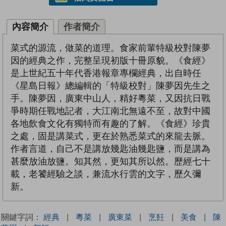
內容簡介
作者簡介
菜式的源流，做菜的道理。食家前輩特級校對陳夢
因的經典之作，完整呈現初版十冊原貌。《食經》
是上世紀五十年代香港報章專欄經典，出自時任
《星島日報》總編輯的「特級校對」陳夢因先生之
手。陳夢因，廣東中山人，精好粵菜，又因抗日戰
爭時期任戰地記者，大江南北無遠不至，故對中國
各地飲食文化有獨特而有趣的了解。《食經》珍貴
之處，固是講菜式，更在於熟悉菜式的來龍去脈。
作者言道，自己不是講放幾匙油幾匙鹽，而是講為
甚麼放油放鹽。知其然，更知其所以然。歷經七十
載，老饕經驗之談，兼流水行雲的文字，歷久彌
新。
關鍵字詞：
經典
|
粵菜
|
廣東菜
|
烹飪
|
美食
|
陳