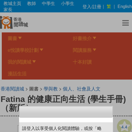
Skip
教城主頁
教師
中學生
小學生
繁
登入/註冊
|
|
English
to
家長
main
content
圖書
好書推介
e悅讀學校計劃
閱讀服務
我的閱讀城
十本好讀
漫話生活
香港閱讀城
> 圖書 >
學與教
>
個人、社會及人文
Fatina 的健康正向生活 (學生手冊)
（新版）
4.4
請登入以享受個人化閱讀體驗，或按「略