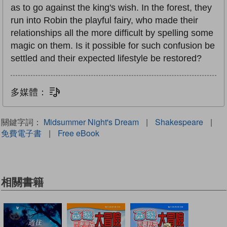
as to go against the king's wish. In the forest, they
run into Robin the playful fairy, who made their
relationships all the more difficult by spelling some
magic on them. Is it possible for such confusion be
settled and their expected lifestyle be restored?
多媒體：
文字同步朗讀
關鍵字詞：
Midsummer Night's Dream
|
Shakespeare
|
免費電子書
|
Free eBook
相關書籍