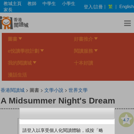
Skip
教城主頁
教師
中學生
小學生
繁
登入/註冊
|
|
English
to
家長
main
content
圖書
好書推介
e悅讀學校計劃
閱讀服務
我的閱讀城
十本好讀
漫話生活
香港閱讀城
> 圖書 >
文學小說
>
世界文學
A Midsummer Night's Dream
4.7
請登入以享受個人化閱讀體驗，或按「略