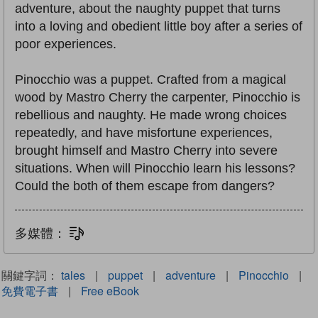
adventure, about the naughty puppet that turns
into a loving and obedient little boy after a series of
poor experiences.
Pinocchio was a puppet. Crafted from a magical
wood by Mastro Cherry the carpenter, Pinocchio is
rebellious and naughty. He made wrong choices
repeatedly, and have misfortune experiences,
brought himself and Mastro Cherry into severe
situations. When will Pinocchio learn his lessons?
Could the both of them escape from dangers?
多媒體：
文字同步朗讀
關鍵字詞：
tales
|
puppet
|
adventure
|
Pinocchio
|
免費電子書
|
Free eBook