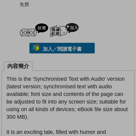
免費
試閲
加入閱讀紀錄
加入／閱讀電子書
內容簡介
This is the 'Synchronised Text with Audio' version
(latest version; synchronised text with audio
available; font size and contents of the page can
be adjusted to fit into any screen size; suitable for
using on all kinds of devices; eBook file size about
300 MB).
It is an exciting tale, filled with humor and