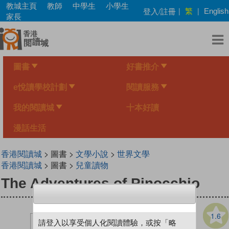
Skip
教城主頁
教師
中學生
小學生
繁
登入/註冊
|
|
English
to
家長
main
content
圖書
好書推介
e悅讀學校計劃
閱讀服務
我的閱讀城
十本好讀
漫話生活
香港閱讀城
> 圖書 >
文學小說
>
世界文學
香港閱讀城
> 圖書 >
兒童讀物
The Adventures of Pinocchio
1.6
請登入以享受個人化閱讀體驗，或按「略