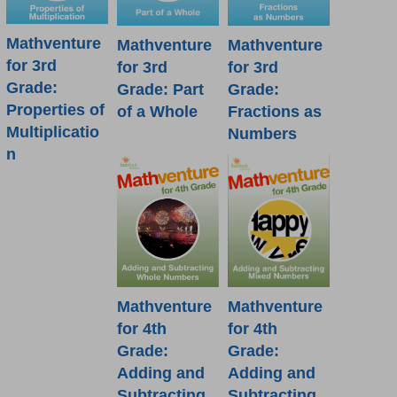
Mathventure
Mathventure
Mathventure
for 3rd
for 3rd
for 3rd
Grade:
Grade: Part
Grade:
Properties of
of a Whole
Fractions as
Multiplicatio
Numbers
n
Mathventure
Mathventure
for 4th
for 4th
Grade:
Grade:
Adding and
Adding and
Subtracting
Subtracting