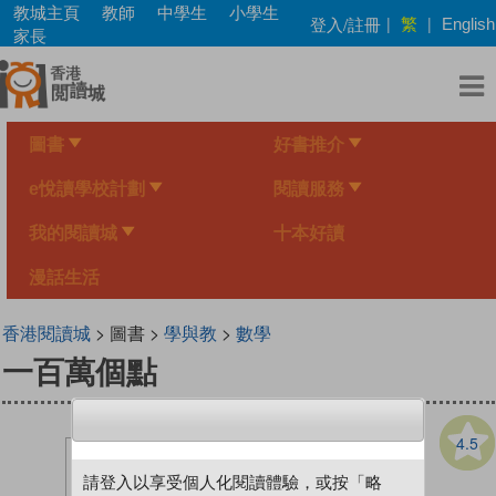
Skip
教城主頁
教師
中學生
小學生
繁
登入/註冊
|
|
English
to
家長
main
content
圖書
好書推介
e悅讀學校計劃
閱讀服務
我的閱讀城
十本好讀
漫話生活
香港閱讀城
> 圖書 >
學與教
>
數學
一百萬個點
4.5
請登入以享受個人化閱讀體驗，或按「略