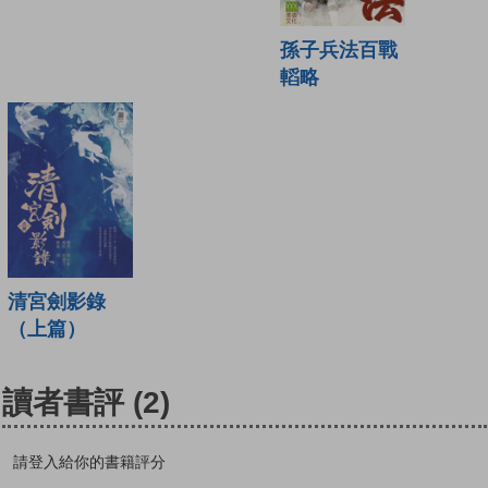
孫子兵法百戰
轁略
清宮劍影錄
（上篇）
讀者書評
(2)
請登入給你的書籍評分