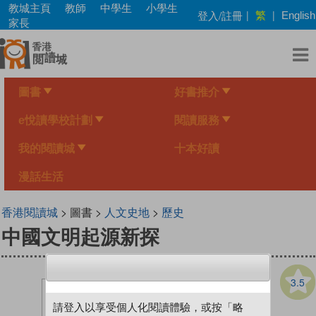
Skip
教城主頁
教師
中學生
小學生
繁
登入/註冊
|
|
English
to
家長
main
content
圖書
好書推介
e悅讀學校計劃
閱讀服務
我的閱讀城
十本好讀
漫話生活
香港閱讀城
> 圖書 >
人文史地
>
歷史
中國文明起源新探
3.5
請登入以享受個人化閱讀體驗，或按「略