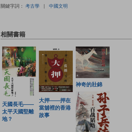
關鍵字詞：
考古學
|
中國文明
相關書籍
神奇的壯錦
大押——押在
天國長毛——
當舖裡的香港
太平天國堅離
故事
地？