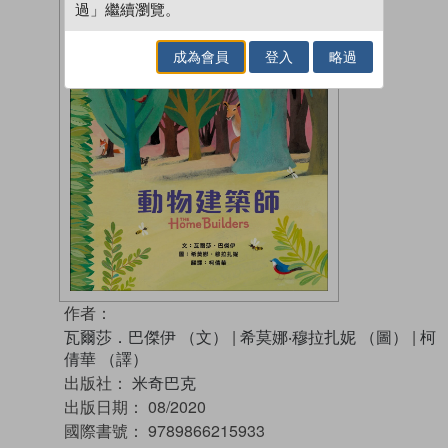
過」繼續瀏覽。
成為會員
登入
略過
作者：
瓦爾莎．巴傑伊 （文）
|
希莫娜‧穆拉扎妮 （圖）
|
柯
倩華 （譯）
出版社：
米奇巴克
出版日期：
08/2020
國際書號：
9789866215933