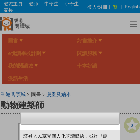
Skip
教城主頁
教師
中學生
小學生
繁
登入/註冊
|
|
English
to
家長
main
content
圖書
好書推介
e悅讀學校計劃
閱讀服務
我的閱讀城
十本好讀
漫話生活
香港閱讀城
> 圖書 >
漫畫及繪本
動物建築師
0
請登入以享受個人化閱讀體驗，或按「略