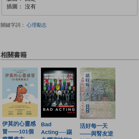
插圖：
沒有
關鍵字詞：
心理勵志
相關書籍
伊莫的心靈感
Bad
活好每一天
冒——101個
Acting──踢
——與腎友逆