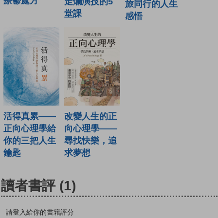
療鬱處方
走爛演技的5
旅同行的人生
堂課
感悟
活得真累——
改變人生的正
正向心理學給
向心理學——
你的三把人生
尋找快樂，追
鑰匙
求夢想
讀者書評
(1)
請登入給你的書籍評分