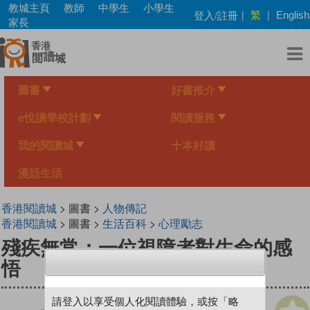
Skip
教城主頁
教師
中學生
小學生
繁
登入/註冊
|
|
English
to
家長
main
content
圖書
好書推介
e悅讀學校計劃
閱讀服務
我的閱讀城
十本好讀
漫話生活
香港閱讀城
> 圖書 >
人物傳記
香港閱讀城
> 圖書 >
生活百科
>
心理勵志
殘疾無常：一位視障者對生命的感
悟
請登入以享受個人化閱讀體驗，或按「略