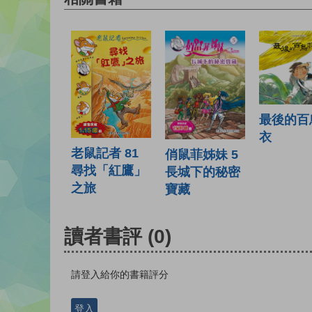
最後的百
衣
老鼠記者 81
俏鼠菲姊妹 5
尋找「紅鷹」
長城下的秘密
之旅
寶藏
讀者書評
(0)
請登入給你的書籍評分
登入