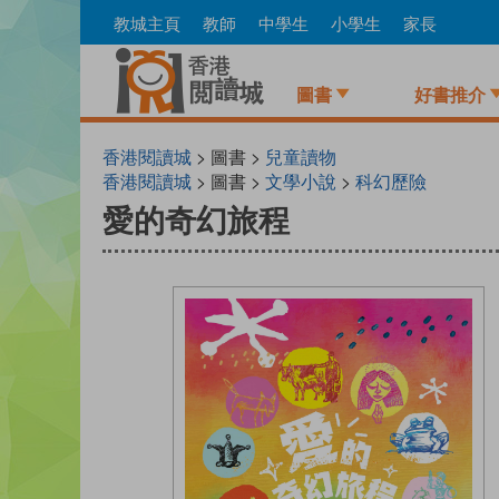
Skip
教城主頁
教師
中學生
小學生
家長
to
main
content
圖書
好書推介
香港閱讀城
> 圖書 >
兒童讀物
香港閱讀城
> 圖書 >
文學小說
>
科幻歷險
愛的奇幻旅程