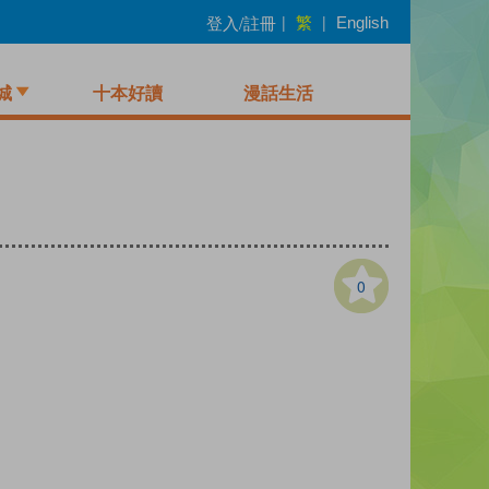
繁
登入/註冊
|
|
English
城
十本好讀
漫話生活
0