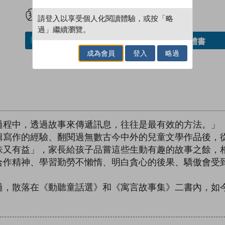
試閲
加入閱讀紀錄
請登入以享受個人化閱讀體驗，或按「略
過」繼續瀏覽。
借閱實體書
加入／閱讀電子書
成為會員
登入
略過
過程中，透過故事來傳遞訊息，往往是最有效的方法。」
輯寫作的經驗、翻閱過無數古今中外的兒童文學作品後，
味又有益」，家長給孩子品嘗這些生動有趣的故事之餘，
合作精神、學習勤勞不懶惰、明白貪心的後果、驕傲會受
過，散落在《動聽童話選》和《寓言故事集》二書內，如