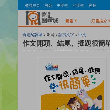
Skip
教城主頁
教師
中學生
小學生
家長
to
main
content
圖書
好書推介
香港閱讀城
> 圖書 >
語言文字
>
中文
作文開頭、結尾、擬題很簡