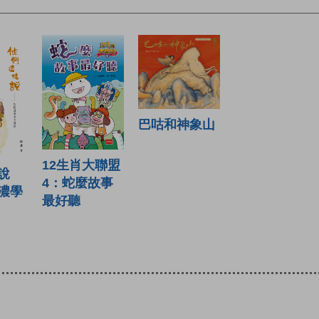
巴咕和神象山
12生肖大聯盟
說
4：蛇麼故事
濃學
最好聽