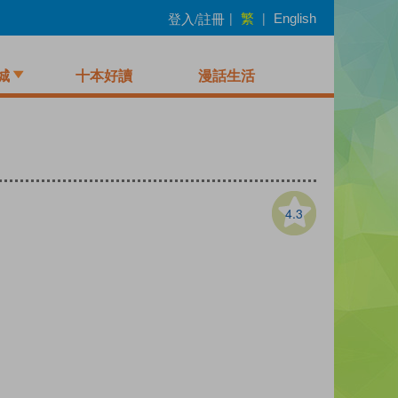
繁
登入/註冊
|
|
English
城
十本好讀
漫話生活
4.3