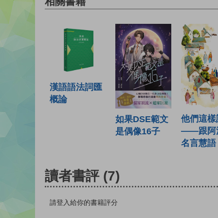
相關書籍
漢語語法詞匯
概論
他們這樣
如果DSE範文
——跟阿
是偶像16子
名言慧語
讀者書評
(7)
請登入給你的書籍評分