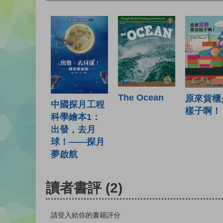
The Ocean
原來貨櫃
中國探月工程
樣子啊！
科學繪本1：
出發，去月
球！——探月
夢啟航
讀者書評
(2)
請登入給你的書籍評分