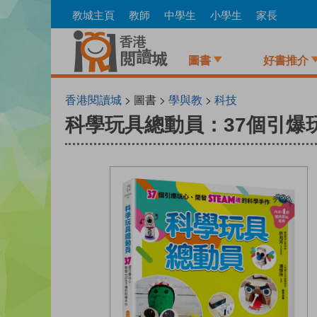
Skip
教城主頁
教師
中學生
小學生
家長
to
main
content
圖書
好書推介
香港閱讀城
> 圖書 >
學與教
>
科技
科學玩具總動員：37個引爆