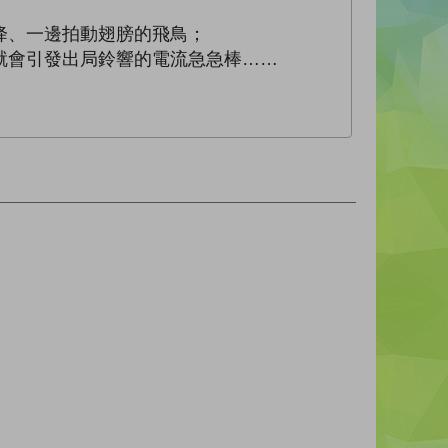
降、一邊拍動翅膀的飛鳥；
就會引發出局鈴響的電流急急棒……