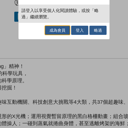
請登入以享受個人化閱讀體驗，或按「略
過」繼續瀏覽。
借閱實體書
成為會員
登入
略過
ing」精神！
的科學玩具，
的科學原理。
與挖掘！
味互動機關、科技創意大挑戰等4大類，共37個超趣味
現形的X光機；運用視覺暫留原理的黑白格柵動畫；組合
的體操人；一碰到蒸氣就捲曲身體，甚至逃離烤架的海鮮