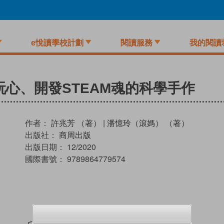
e悅讀學校計劃
閱讀服務
我的閱讀
玩心、開發STEAM魂的科學手作
作者：
許兆芳 （著）
|
潘憶玲（滾媽） （著）
出版社：
商周出版
出版日期：
12/2020
國際書號：
9789864779574
試閲
加入閱讀紀錄