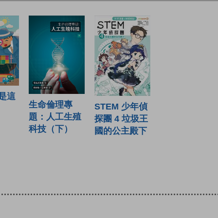
是這
生命倫理專
STEM 少年偵
題：人工生殖
探團 4 垃圾王
科技（下）
國的公主殿下