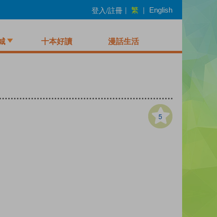
繁
登入/註冊
|
|
English
城
十本好讀
漫話生活
5