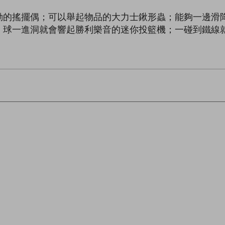
動的搖擺偶；可以舉起物品的大力士鍬形蟲；能夠一邊滑
；球一進洞就會響起勝利樂音的迷你投籃機；一碰到鐵線
！