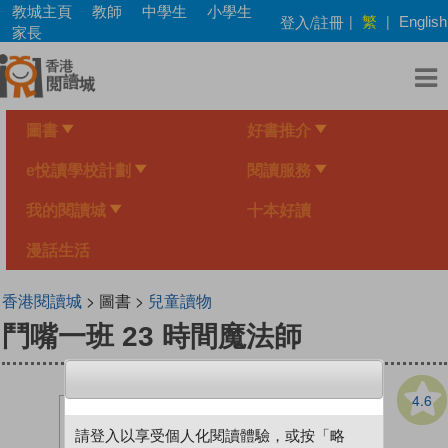
Skip
教城主頁
教師
中學生
小學生
繁
登入/註冊
|
|
English
to
家長
main
content
圖書
好書推介
e悅讀學校計劃
閱讀服務
我的閱讀城
十本好讀
漫話生活
香港閱讀城
> 圖書 >
兒童讀物
鬥嘴一班 23 時間魔法師
4.6
請登入以享受個人化閱讀體驗，或按「略