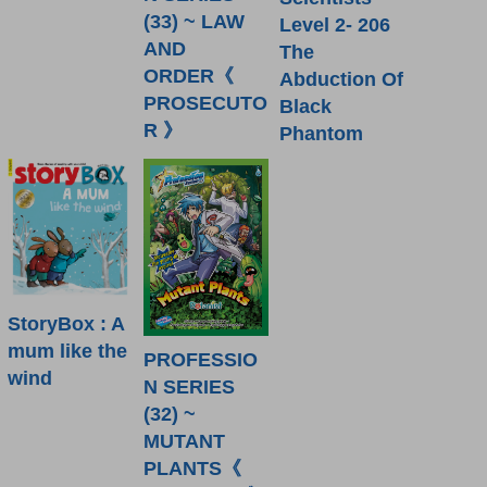
(33) ~ LAW
Level 2- 206
AND
The
ORDER《
Abduction Of
PROSECUTO
Black
R 》
Phantom
StoryBox : A
mum like the
PROFESSIO
wind
N SERIES
(32) ~
MUTANT
PLANTS《