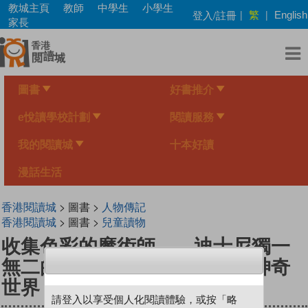
Skip
教城主頁
教師
中學生
小學生
繁
登入/註冊
|
|
English
to
家長
main
content
圖書
好書推介
e悅讀學校計劃
閱讀服務
我的閱讀城
十本好讀
漫話生活
香港閱讀城
> 圖書 >
人物傳記
香港閱讀城
> 圖書 >
兒童讀物
收集色彩的魔術師——迪士尼獨一
無二的藝術家瑪莉．布萊爾的神奇
世界
請登入以享受個人化閱讀體驗，或按「略