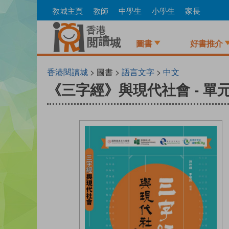
Skip
教城主頁
教師
中學生
小學生
家長
to
main
content
圖書
好書推介
香港閱讀城
> 圖書 >
語言文字
>
中文
《三字經》與現代社會 - 單