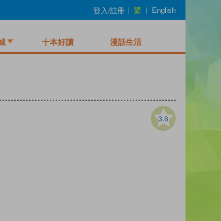
繁
登入/註冊
|
|
English
城
十本好讀
漫話生活
3.6