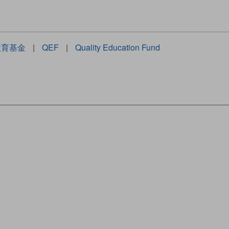
教育基金
|
QEF
|
Quality Education Fund