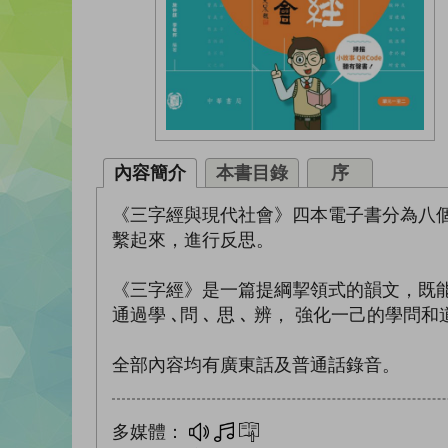
內容簡介
本書目錄
序
《三字經與現代社會》四本電子書分為八
繫起來，進行反思。
《三字經》是一篇提綱挈領式的韻文，既
通過學 ､問 ､ 思 ､ 辨， 強化一己的學問
全部內容均有廣東話及普通話錄音。
多媒體：
多媒體
互動練習