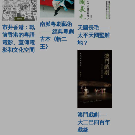
南派粵劇藝術
市井香港：戰
天國長毛——
—— 經典粵劇
前香港的粵語
太平天國堅離
古本《斬二
電影、宣傳電
地？
王》
影和文化空間
澳門戲劇──
大三巴四百年
戲緣