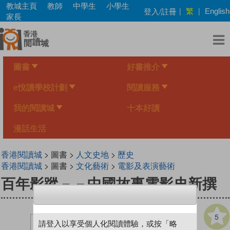
Skip
教城主頁
教師
中學生
小學生
繁
登入/註冊
|
|
English
to
家長
main
content
圖書
好書推介
e悅讀學校計劃
閱讀服務
我的閱讀城
十本好讀
漫話生活
香港閱讀城
> 圖書 >
人文史地
>
歷史
香港閱讀城
> 圖書 >
文化藝術
>
電影及表演藝術
百年影蹤－－中國故事電影史新撰
5
請登入以享受個人化閱讀體驗，或按「略