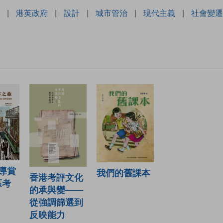
|
港英政府
|
設計
|
城市管治
|
現代主義
|
社會變遷
導賞
我們的舊課本
香港考評文化
區考
的承與變——
從強調篩選到
反映能力