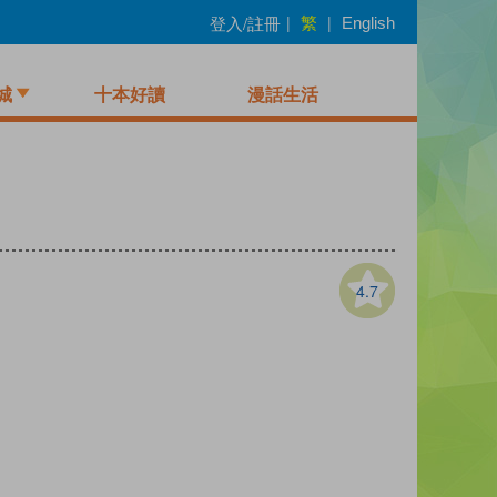
繁
登入/註冊
|
|
English
城
十本好讀
漫話生活
4.7