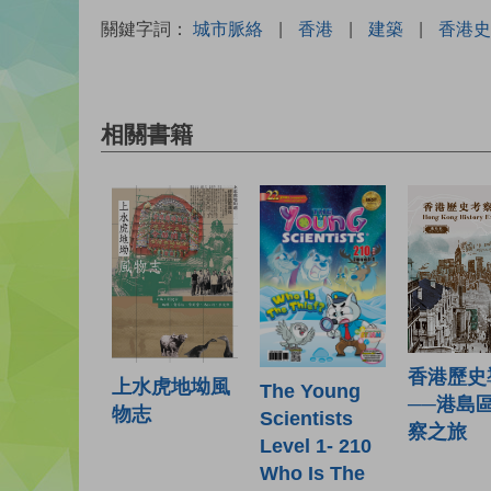
關鍵字詞：
城市脈絡
|
香港
|
建築
|
香港史
相關書籍
香港歷史
上水虎地坳風
The Young
──港島
物志
Scientists
察之旅
Level 1- 210
Who Is The