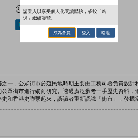
試閲
加入閱讀紀錄
請登入以享受個人化閱讀體驗，或按「略
過」繼續瀏覽。
加入／閱讀電子書
成為會員
登入
略過
築之一，公眾街市於殖民地時期主要由工務司署負責設計
的公眾街市進行縱向研究。透過廣泛參考一手歷史資料，
築史和香港史聯繫起來，讓讀者重新認識「街市」，發掘