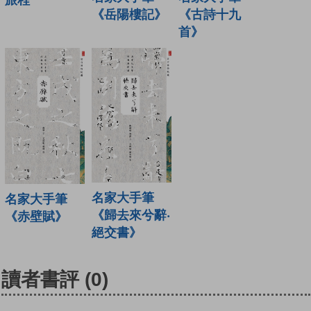
旅程
《古詩十九
《岳陽樓記》
首》
名家大手筆
名家大手筆
《歸去來兮辭‧
《赤壁賦》
絕交書》
讀者書評
(0)