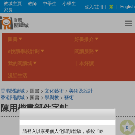
Skip
教城主頁
教師
中學生
小學生
繁
登入/註冊
|
|
English
to
家長
main
content
圖書
好書推介
e悅讀學校計劃
閱讀服務
我的閱讀城
十本好讀
漫話生活
香港閱讀城
> 圖書 >
文化藝術
>
美術及設計
香港閱讀城
> 圖書 >
學與教
>
藝術
陳用楷書部件字帖
0
請登入以享受個人化閱讀體驗，或按「略