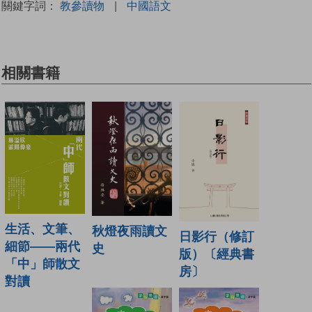
關鍵字詞：
教參讀物
|
中國語文
相關書籍
生活、文筆、
秋燈夜雨讀文
日影行（修訂
細節——兩代
史
版）〔經典書
「中」師散文
房〕
對讀