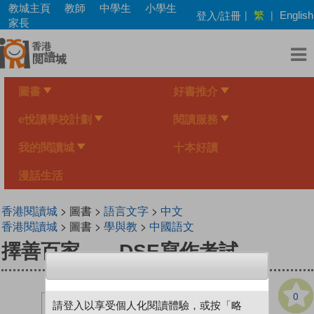
Skip
教城主頁
教師
中學生
小學生
繁
登入/註冊
|
|
English
to
家長
main
content
圖書
好書推介
e悅讀學校計劃
閱讀服務
我的閱讀城
十本好讀
漫話生活
香港閱讀城
> 圖書 >
語言文字
>
中文
香港閱讀城
> 圖書 >
學與教
>
中國語文
擇善百家——DSE寫作考試
0
請登入以享受個人化閱讀體驗，或按「略