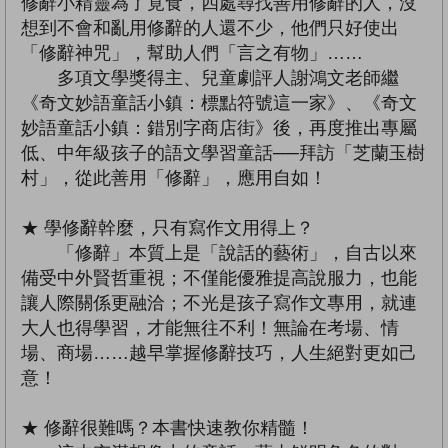
修辭小精靈為了覓食，四處尋找善用修辭的人，沒
想到不會和亂用修辭的人還不少，他們只好使出
「修辭神咒」，幫助人們「言之有物」……
多項文學獎得主、兒童劇評人謝鴻文老師繼
《奇文妙語童話小鎮：標點符號這一家》、《奇文
妙語童話小鎮：錯別字商店街》後，再度推出專屬
低、中年級孩子的語文學習童話──拜訪「芝蘭玉樹
村」，從此善用「修辭」，應用自如！
★ 學修辭幹麼，只有寫作文用得上？
「修辭」本質上是「說話的藝術」，自古以來
備受中外賢哲重視；不僅能優雅提高說服力，也能
讓人際關係更融洽；不光是孩子寫作文專用，就連
大人也得學習，才能無往不利！無論在考場、情
場、商場……越早掌握修辭技巧，人生絕對更如己
意！
★ 修辭很難嗎？本書快速教你精髓！