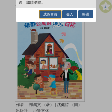
過」繼續瀏覽。
4
成為會員
登入
略過
作者：
謝鴻文 （著）
|
沈健詩 （圖）
出版社：
小魯文化