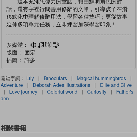
這本充滿想像力的童話，藉由鮮明角色的對
話，還有字裡行間善用修辭的文筆，引導孩子在潛
移默化中理解修辭用法，學習各種技巧；更從故事
延伸多項單元任務，立即練習加深學習印象！
多媒體：
多媒體
互動練習
文字同步朗讀
版面：
固定
插圖：
許多
關鍵字詞：
Lily
|
Binoculars
|
Magical hummingbirds
|
Adventure
|
Deborah Ades illustrations
|
Ellie and Clive
|
Love journey
|
Colorful world
|
Curiosity
|
Father's
den
相關書籍