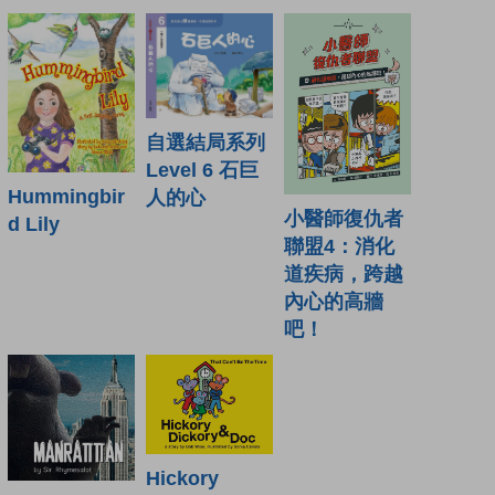
自選結局系列
Level 6 石巨
Hummingbir
人的心
小醫師復仇者
d Lily
聯盟4：消化
道疾病，跨越
內心的高牆
吧！
Hickory