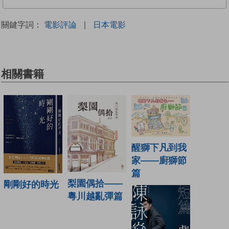
關鍵字詞：
電影評論
|
日本電影
相關書籍
醒獅下凡到我
家——廚獅節
篇
梨園偶拾——
剛剛好的時光
粵川越亂彈篇