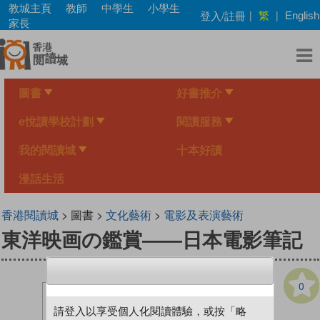
Skip
教城主頁
教師
中學生
小學生
繁
登入/註冊
|
|
English
to
家長
main
content
圖書
好書推介
e悅讀學校計劃
閱讀服務
我的閱讀城
十本好讀
漫話生活
香港閱讀城
> 圖書 >
文化藝術
>
電影及表演藝術
東洋映画の鑑賞——日本電影筆記
0
請登入以享受個人化閱讀體驗，或按「略