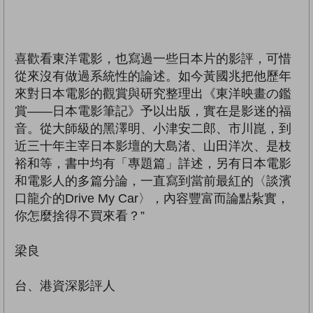
喜歡看東洋電影，也寫過一些日本片的影評，可惜
從來沒有做過系統性的論述。如今黃國兆把他歷年
來對日本電影的觀賞與研究整理出《東洋映畫の鑑
賞——日本電影筆記》予以出版，實在是影迷的福
音。從大師級的黑澤明、小津安二郎、市川崑，到
近三十年主宰日本影壇的大島渚、山田洋次、是枝
裕和等，書中均有「專題篇」詳述，另有日本電影
和電影人的多篇分論，一直寫到當前最紅的〈談濱
口龍介的Drive My Car〉，內容豐富而論點紥實，
你怎麼捨得不買來看？”
梁良
台、港資深影評人