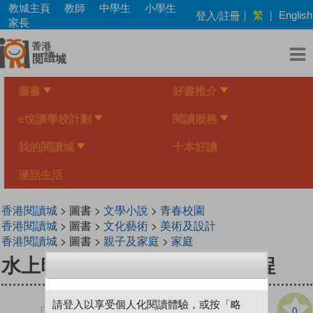
Skip
教城主頁
教師
中學生
小學生
繁
登入/註冊
|
|
English
to
家長
main
content
圖書
好書推介
e悅讀學校計劃
閱讀服務
我的閱讀城
十本好讀
漫話生活
香港閱讀城
> 圖書 >
文學小說
>
青春校園
香港閱讀城
> 圖書 >
文化藝術
>
美術及設計
香港閱讀城
> 圖書 >
親子及家庭
>
家庭
水上印石：書道少年的修練旅程
請登入以享受個人化閱讀體驗，或按「略
0