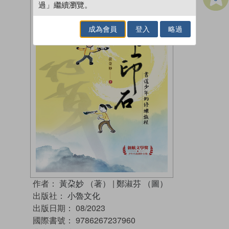
過」繼續瀏覽。
成為會員
登入
略過
作者：
黃朶妙 （著）
|
鄭淑芬 （圖）
出版社：
小魯文化
出版日期：
08/2023
國際書號：
9786267237960