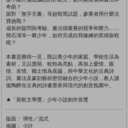
奇葩？
面對「無字天書」等超暗黑試題，參賽者用什麼法
寶挑戰？
成長的疑問與考驗、書法擂臺賽的競爭和壓力……
簡石濤等一夥少年，如何完成自我修練的英雄旅程
呢？
本書是難得一見，既以青少年的家庭、學校生活為
素材，又以賣萌、較勁為亮點，再加上愛情、親
情、友情、鄉土情為底蘊，與中華文化的古典詩
詞、書法及篆刻藝術密切融合的少年小說，教人讀
後陶醉在古典的詩書墨香與現代的創意氛圍中。
★「新航文學獎」少年小說創作首獎
版面：
彈性／流式
插圖：
少許