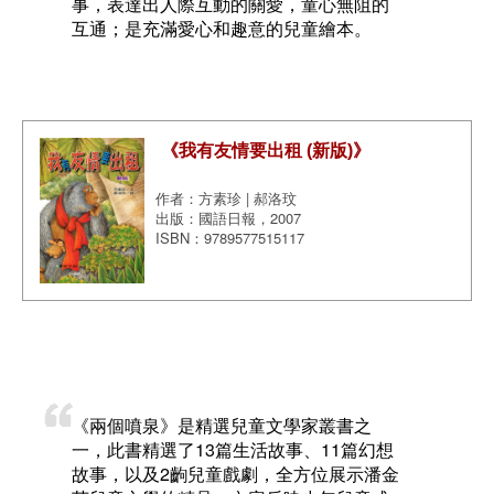
事，表達出人際互動的關愛，童心無阻的
互通；是充滿愛心和趣意的兒童繪本。
《我有友情要出租 (新版)》
作者：方素珍 | 郝洛玟
出版：國語日報，2007
ISBN：9789577515117
《兩個噴泉》是精選兒童文學家叢書之
一，此書精選了13篇生活故事、11篇幻想
故事，以及2齣兒童戲劇，全方位展示潘金