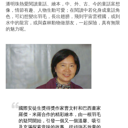
潘明珠熱愛閱讀童話、繪本，中、外、古、今的童話富想
像，情節有趣、人物生動可愛；在閱讀中若化身成童話角
色，可幻想變出羽毛，長出翅膀，飛到宇宙雲裡國，或到
水中的龍宮，或與森林動物做朋友，一起探險，真有無限
的魅力呢。
國際安徒生獎得獎作家曹文軒和巴西畫家
羅傑・米羅合作的精彩繪本，由一根羽毛
的疑問開始，引發一個又一個溫馨、吸引
及充滿探索意味的故事，從頑強不放棄的