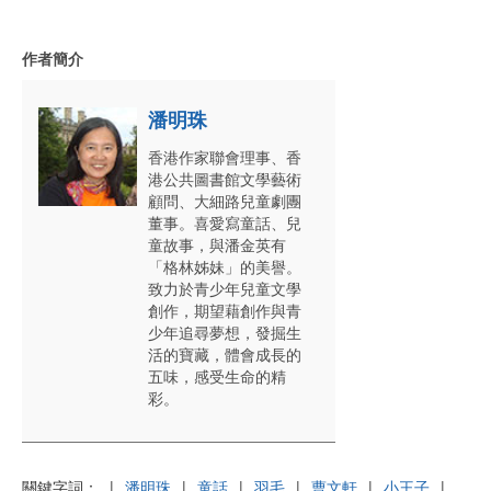
作者簡介
潘明珠
香港作家聯會理事、香
港公共圖書館文學藝術
顧問、大細路兒童劇團
董事。喜愛寫童話、兒
童故事，與潘金英有
「格林姊妹」的美譽。
致力於青少年兒童文學
創作，期望藉創作與青
少年追尋夢想，發掘生
活的寶藏，體會成長的
五味，感受生命的精
彩。
關鍵字詞：
|
潘明珠
|
童話
|
羽毛
|
曹文軒
|
小王子
|