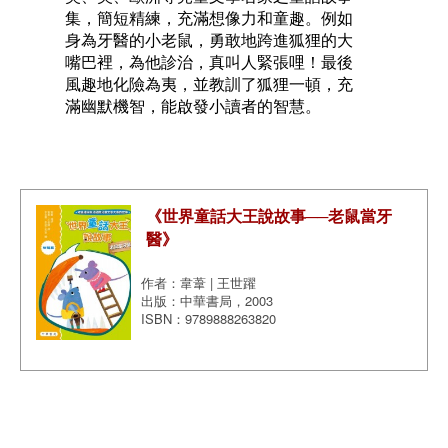
集，簡短精練，充滿想像力和童趣。例如
身為牙醫的小老鼠，勇敢地跨進狐狸的大
嘴巴裡，為他診治，真叫人緊張哩！最後
風趣地化險為夷，並教訓了狐狸一頓，充
滿幽默機智，能啟發小讀者的智慧。
《世界童話大王說故事──老鼠當牙
醫》
作者：韋葦 | 王世躍
出版：中華書局，2003
ISBN：9789888263820