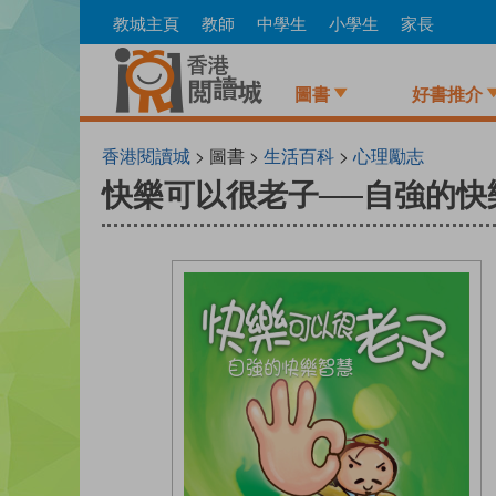
Skip
教城主頁
教師
中學生
小學生
家長
to
main
content
圖書
好書推介
香港閱讀城
> 圖書 >
生活百科
>
心理勵志
快樂可以很老子──自強的快