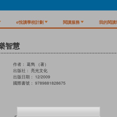
e悅讀學校計劃
閱讀服務
我的閱讀
樂智慧
作者：
葛雋 （著）
出版社：
亮光文化
出版日期：
12/2009
國際書號：
9789881828675
試閲
加入閱讀紀錄