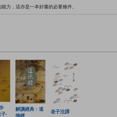
的能力，這亦是一本好書的必要條件。
步
解讀經典：道
老子注譯
子‧
德經