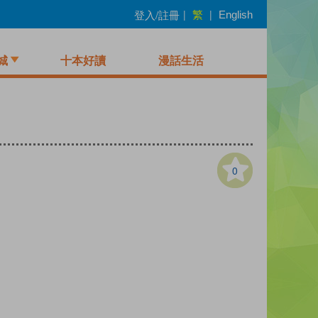
繁
登入/註冊
|
|
English
城
十本好讀
漫話生活
0