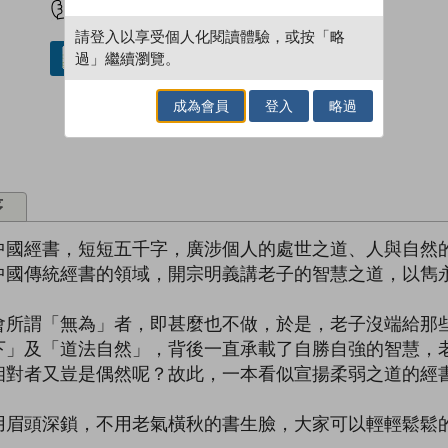
請登入以享受個人化閱讀體驗，或按「略
過」繼續瀏覽。
借閱實體書
成為會員
登入
略過
序
中國經書，短短五千字，廣涉個人的處世之道、人與自然
中國傳統經書的領域，開宗明義講老子的智慧之道，以雋
會所謂「無為」者，即甚麼也不做，於是，老子沒端給那
下」及「道法自然」，背後一直承載了自勝自強的智慧，
相對者又豈是偶然呢？故此，一本看似宣揚柔弱之道的經
用眉頭深鎖，不用老氣橫秋的書生臉，大家可以輕輕鬆鬆