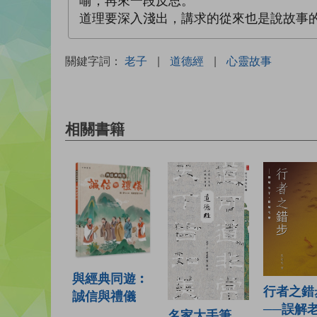
喻，再來一段反思。
道理要深入淺出，講求的從來也是說故事
關鍵字詞：
老子
|
道德經
|
心靈故事
相關書籍
與經典同遊︰
行者之錯
誠信與禮儀
──誤解老
名家大手筆