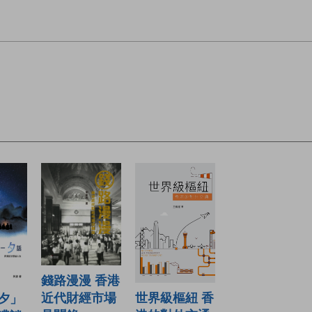
。
錢路漫漫 香港
世界級樞紐 香
近代財經市場
夕」