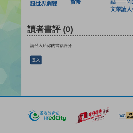
話——阿
貨幣
證世界劇變
文學論人
讀者書評
(0)
請登入給你的書籍評分
登入