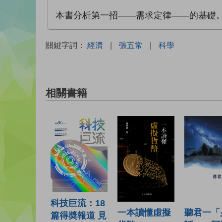
本書分析第一招——需求定律——的基礎
關鍵字詞：
經濟
|
張五常
|
科學
相關書籍
科技巨流：18
聽君一「
一本讀懂虛擬
篇得奬報道 見