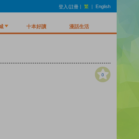
繁
登入/註冊
|
|
English
城
十本好讀
漫話生活
0