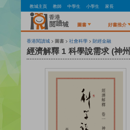
Skip
教城主頁
教師
中學生
小學生
家長
to
main
content
圖書
好書推介
香港閱讀城
> 圖書 >
社會科學
>
財經金融
經濟解釋 1 科學說需求 (神