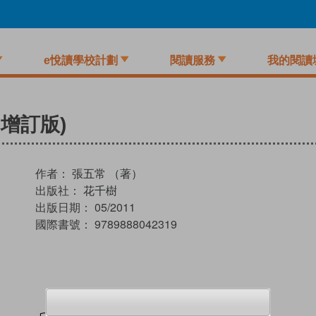
e悅讀學校計劃
閱讀服務
我的閱讀
州增訂版)
作者：
張五常 （著）
出版社：
花千樹
出版日期：
05/2011
國際書號：
9789888042319
試閲
加入閱讀紀錄