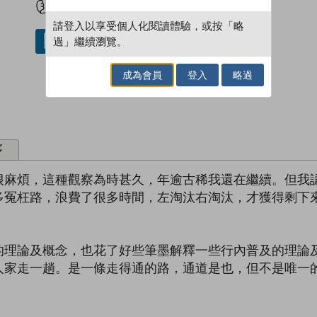
請登入以享受個人化閱讀體驗，或按「略
過」繼續瀏覽。
借閱實體書
成為會員
登入
略過
序
很麻煩，這種觀察為時甚久，年逾古稀我還在繼續。但我
多冤枉路，浪費了很多時間，左淘汰右淘汰，才獲得剩下
的理論及概念，也花了好些筆墨解釋一些行內普及的理論
人家走一趟。是一條走得通的路，通道是也，但不是唯一