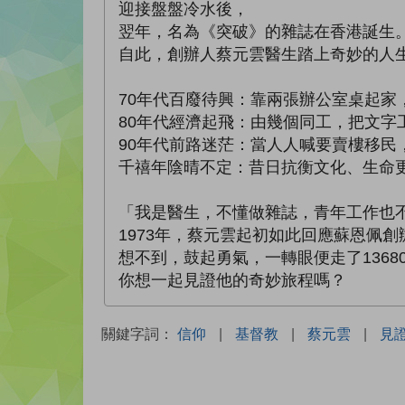
迎接盤盤冷水後，
翌年，名為《突破》的雜誌在香港誕生
自此，創辦人蔡元雲醫生踏上奇妙的人
70年代百廢待興：靠兩張辦公室桌起家，
80年代經濟起飛：由幾個同工，把文字
90年代前路迷茫：當人人喊要賣樓移民
千禧年陰晴不定：昔日抗衡文化、生命
「我是醫生，不懂做雜誌，青年工作也
1973年，蔡元雲起初如此回應蘇恩佩
想不到，鼓起勇氣，一轉眼便走了1368
你想一起見證他的奇妙旅程嗎？
關鍵字詞：
信仰
|
基督教
|
蔡元雲
|
見