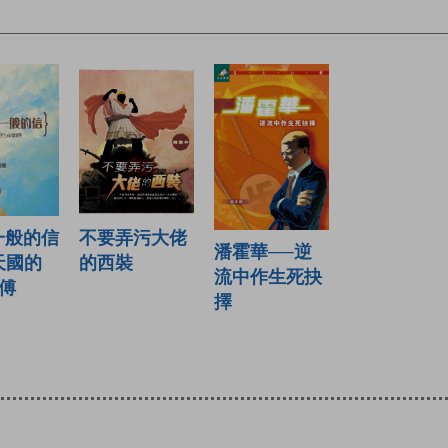
h一般的信
不要弄污大佬
潘霍華──逆
天國的
的西裝
流中作生死抉
傅
擇