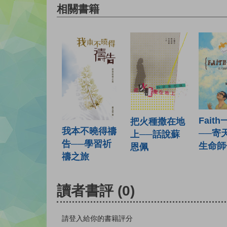
相關書籍
Fait
把火種撒在地
我本不曉得禱
──寄
上──話說蘇
告──學習祈
生命師
恩佩
禱之旅
讀者書評
(0)
請登入給你的書籍評分