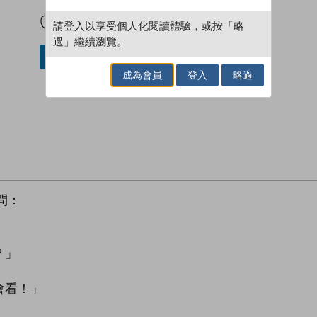
試閲
加入閱讀紀錄
請登入以享受個人化閱讀體驗，或按「略
過」繼續瀏覽。
借閱實體書
成為會員
登入
略過
問：
？」
」
會看！」