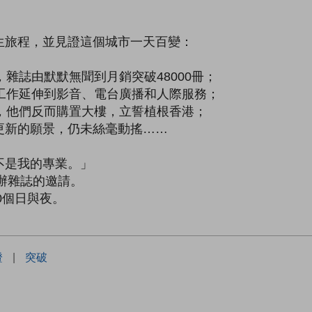
。
生旅程，並見證這個城市一天百變：
雜誌由默默無聞到月銷突破48000冊；
工作延伸到影音、電台廣播和人際服務；
，他們反而購置大樓，立誓植根香港；
更新的願景，仍未絲毫動搖……
不是我的專業。」
創辦雜誌的邀請。
0個日與夜。
證
|
突破