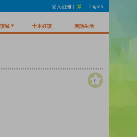
繁
登入/註冊
|
|
English
讀城
十本好讀
漫話生活
0