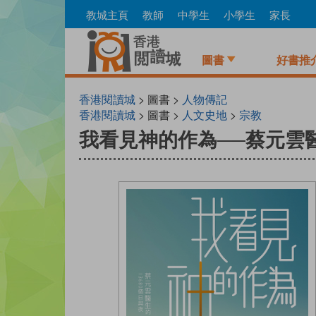
Skip
教城主頁
教師
中學生
小學生
家長
to
main
content
圖書
好書推
香港閱讀城
> 圖書 >
人物傳記
香港閱讀城
> 圖書 >
人文史地
>
宗教
我看見神的作為──蔡元雲醫