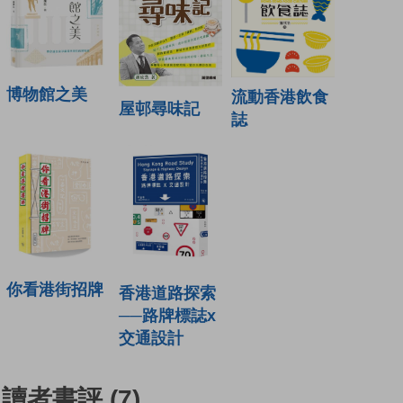
博物館之美
流動香港飲食
屋邨尋味記
誌
你看港街招牌
香港道路探索
──路牌標誌x
交通設計
讀者書評
(7)