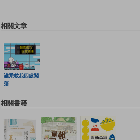
相關文章
誰乘載我四處闖
蕩
相關書籍