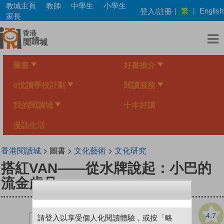
Skip
教城主頁
教師
中學生
小學生
繁
登入/註冊
|
|
English
to
家長
main
content
圖書
好書推介
e悅讀學校計劃
閱讀服務
我的閱讀城
十本好讀
漫話生活
香港閱讀城
> 圖書 >
文化藝術
>
文化研究
搭紅VAN——從水牌說起：小巴的
流金歲月
4.7
請登入以享受個人化閱讀體驗，或按「略