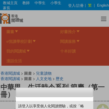
Skip
教城主頁
教師
中學生
小學生
繁
登入/註冊
|
|
English
to
家長
main
content
圖書
好書推介
e悅讀學校計劃
閱讀服務
我的閱讀城
十本好讀
漫話生活
香港閱讀城
> 圖書 >
兒童讀物
香港閱讀城
> 圖書 >
人文史地
>
歷史
中華里—生活時令系列 節慶（第一
冊）：春節、清明節
請登入以享受個人化閱讀體驗，或按「略