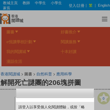
Skip
教城主頁
教師
中學生
小學生
繁
登入/註冊
|
|
English
to
家長
main
content
圖書
好書推介
e悅讀學校計劃
閱讀服務
我的閱讀城
十本好讀
漫話生活
香港閱讀城
> 圖書 >
自然科普
>
應用科學
解開死亡謎團的206塊拼圖
0
請登入以享受個人化閱讀體驗，或按「略