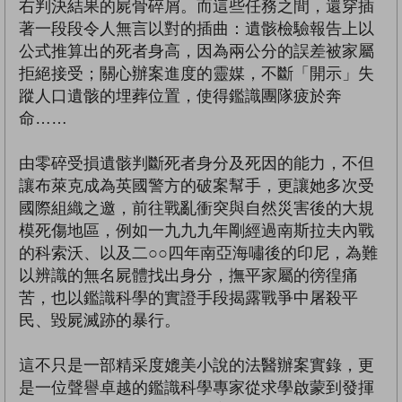
右判決結果的屍骨碎屑。而這些任務之間，還穿插
著一段段令人無言以對的插曲：遺骸檢驗報告上以
公式推算出的死者身高，因為兩公分的誤差被家屬
拒絕接受；關心辦案進度的靈媒，不斷「開示」失
蹤人口遺骸的埋葬位置，使得鑑識團隊疲於奔
命……
由零碎受損遺骸判斷死者身分及死因的能力，不但
讓布萊克成為英國警方的破案幫手，更讓她多次受
國際組織之邀，前往戰亂衝突與自然災害後的大規
模死傷地區，例如一九九九年剛經過南斯拉夫內戰
的科索沃、以及二○○四年南亞海嘯後的印尼，為難
以辨識的無名屍體找出身分，撫平家屬的徬徨痛
苦，也以鑑識科學的實證手段揭露戰爭中屠殺平
民、毀屍滅跡的暴行。
這不只是一部精采度媲美小說的法醫辦案實錄，更
是一位聲譽卓越的鑑識科學專家從求學啟蒙到發揮