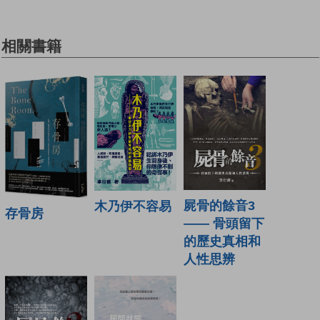
相關書籍
屍骨的餘音3
木乃伊不容易
存骨房
—— 骨頭留下
的歷史真相和
人性思辨