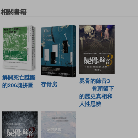
相關書籍
解開死亡謎團
屍骨的餘音3
存骨房
的206塊拼圖
—— 骨頭留下
的歷史真相和
人性思辨