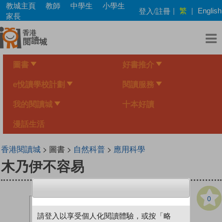
Skip
教城主頁
教師
中學生
小學生
繁
登入/註冊
|
|
English
to
家長
main
content
圖書
好書推介
e悅讀學校計劃
閱讀服務
我的閱讀城
十本好讀
漫話生活
香港閱讀城
> 圖書 >
自然科普
>
應用科學
木乃伊不容易
0
請登入以享受個人化閱讀體驗，或按「略