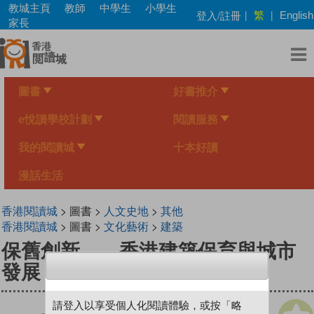
Skip
教城主頁
教師
中學生
小學生
繁
登入/註冊
|
|
English
to
家長
main
content
圖書
好書推介
e悅讀學校計劃
閱讀服務
我的閱讀城
十本好讀
漫話生活
香港閱讀城
> 圖書 >
人文史地
>
其他
香港閱讀城
> 圖書 >
文化藝術
>
建築
保舊創新——香港建築保育與城市
發展
請登入以享受個人化閱讀體驗，或按「略