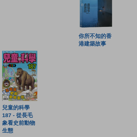
你所不知的香
港建築故事
兒童的科學
187 - 從長毛
象看史前動物
生態