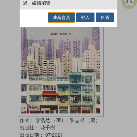
4.5
過」繼續瀏覽。
成為會員
登入
略過
作者：
李浩然 （著）
|
黎志邦 （著）
出版社：
花千樹
出版日期：
07/2021